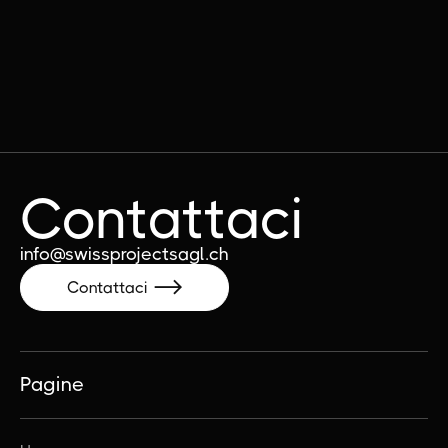
Contattaci
info@swissprojectsagl.ch
Contattaci

Pagine